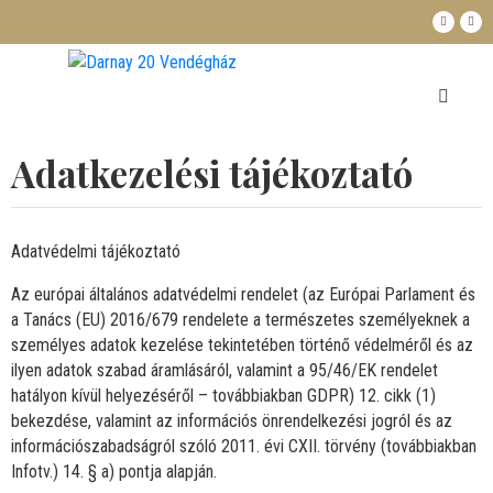
KEZDŐLAP
APARTMANOK
Adatkezelési tájékoztató
ÁRAK
GALÉRIA
Adatvédelmi tájékoztató
LÁTNIVALÓK
KAPCSOLAT
Az európai általános adatvédelmi rendelet (az Európai Parlament és
a Tanács (EU) 2016/679 rendelete a természetes személyeknek a
személyes adatok kezelése tekintetében történő védelméről és az
ilyen adatok szabad áramlásáról, valamint a 95/46/EK rendelet
hatályon kívül helyezéséről – továbbiakban GDPR) 12. cikk (1)
bekezdése, valamint az információs önrendelkezési jogról és az
információszabadságról szóló 2011. évi CXII. törvény (továbbiakban
Infotv.) 14. § a) pontja alapján.