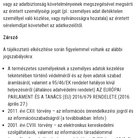
vagy az adatbiztonság követelményeinek megszegésével megsérti
az érintett személyiségi jogát (pl.: személyes adat illetéktelen
személlyel való közlése, vagy nyilvánosságra hozatala) az érintett
sérelemdíjat követelhet az adatkezelőtől.
Zárszó
A tájékoztató elkészítése során figyelemmel voltunk az alábbi
jogszabályokra:
A természetes személyeknek a személyes adatok kezelése
tekintetében történő védelméről és az ilyen adatok szabad
áramlásáról, valamint a 95/46/EK rendelet hatályon kívül
helyezéséről (általános adatvédelmi rendelet) AZ EURÓPAI
PARLAMENT ÉS A TANÁCS (EU) 2016/679 RENDELETE (2016.
április 27.)
2011. évi CXII. törvény – az információs önrendelkezési jogról és
az információszabadságról (a továbbiakban: Infotv.)
2001. évi CVIII. törvény – az elektronikus kereskedelmi
szolgáltatások, valamint az információs társadalommal