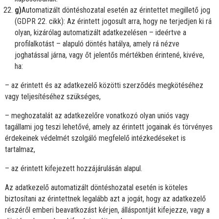
g)
Automatizált döntéshozatal esetén az érintettet megillető jog
(GDPR 22. cikk): Az érintett jogosult arra, hogy ne terjedjen ki rá
olyan, kizárólag automatizált adatkezelésen – ideértve a
profilalkotást – alapuló döntés hatálya, amely rá nézve
joghatással járna, vagy őt jelentős mértékben érintené, kivéve,
ha:
– az érintett és az adatkezelő közötti szerződés megkötéséhez
vagy teljesítéséhez szükséges,
– meghozatalát az adatkezelőre vonatkozó olyan uniós vagy
tagállami jog teszi lehetővé, amely az érintett jogainak és törvényes
érdekeinek védelmét szolgáló megfelelő intézkedéseket is
tartalmaz,
– az érintett kifejezett hozzájárulásán alapul.
Az adatkezelő automatizált döntéshozatal esetén is köteles
biztosítani az érintettnek legalább azt a jogát, hogy az adatkezelő
részéről emberi beavatkozást kérjen, álláspontját kifejezze, vagy a