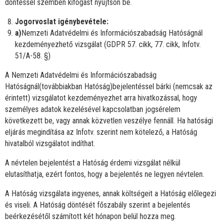
döntéssel szemben kifogást nyújtson be.
Jogorvoslat igénybevétele:
a)
Nemzeti Adatvédelmi és Információszabadság Hatóságnál
kezdeményezhető vizsgálat (GDPR 57. cikk, 77. cikk, Infotv.
51/A-58. §)
A Nemzeti Adatvédelmi és Információszabadság
Hatóságnál(továbbiakban Hatóság)bejelentéssel bárki (nemcsak az
érintett) vizsgálatot kezdeményezhet arra hivatkozással, hogy
személyes adatok kezelésével kapcsolatban jogsérelem
következett be, vagy annak közvetlen veszélye fennáll. Ha hatósági
eljárás megindítása az Infotv. szerint nem kötelező, a Hatóság
hivatalból vizsgálatot indíthat.
A névtelen bejelentést a Hatóság érdemi vizsgálat nélkül
elutasíthatja, ezért fontos, hogy a bejelentés ne legyen névtelen.
A Hatóság vizsgálata ingyenes, annak költségeit a Hatóság előlegezi
és viseli. A Hatóság döntését főszabály szerint a bejelentés
beérkezésétől számított két hónapon belül hozza meg.