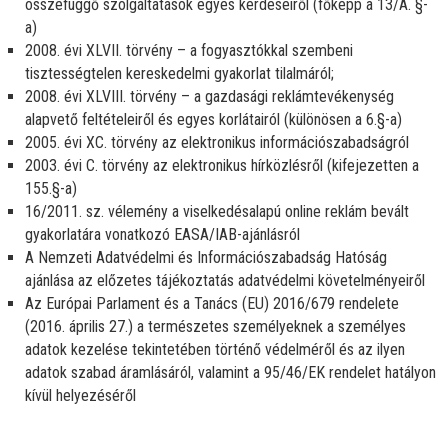
összefüggő szolgáltatások egyes kérdéseiről (főképp a 13/A. §-
a)
2008. évi XLVII. törvény – a fogyasztókkal szembeni
tisztességtelen kereskedelmi gyakorlat tilalmáról;
2008. évi XLVIII. törvény – a gazdasági reklámtevékenység
alapvető feltételeiről és egyes korlátairól (különösen a 6.§-a)
2005. évi XC. törvény az elektronikus információszabadságról
2003. évi C. törvény az elektronikus hírközlésről (kifejezetten a
155.§-a)
16/2011. sz. vélemény a viselkedésalapú online reklám bevált
gyakorlatára vonatkozó EASA/IAB-ajánlásról
A Nemzeti Adatvédelmi és Információszabadság Hatóság
ajánlása az előzetes tájékoztatás adatvédelmi követelményeiről
Az Európai Parlament és a Tanács (EU) 2016/679 rendelete
(2016. április 27.) a természetes személyeknek a személyes
adatok kezelése tekintetében történő védelméről és az ilyen
adatok szabad áramlásáról, valamint a 95/46/EK rendelet hatályon
kívül helyezéséről