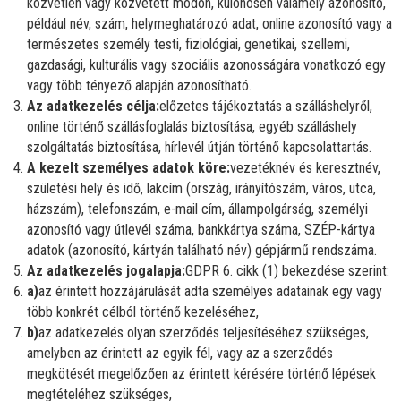
közvetlen vagy közvetett módon, különösen valamely azonosító,
például név, szám, helymeghatározó adat, online azonosító vagy a
természetes személy testi, fiziológiai, genetikai, szellemi,
gazdasági, kulturális vagy szociális azonosságára vonatkozó egy
vagy több tényező alapján azonosítható.
Az adatkezelés célja:
előzetes tájékoztatás a szálláshelyről,
online történő szállásfoglalás biztosítása, egyéb szálláshely
szolgáltatás biztosítása, hírlevél útján történő kapcsolattartás.
A kezelt személyes adatok köre:
vezetéknév és keresztnév,
születési hely és idő, lakcím (ország, irányítószám, város, utca,
házszám), telefonszám, e-mail cím, állampolgárság, személyi
azonosító vagy útlevél száma, bankkártya száma, SZÉP-kártya
adatok (azonosító, kártyán található név) gépjármű rendszáma.
Az adatkezelés jogalapja:
GDPR 6. cikk (1) bekezdése szerint:
a)
az érintett hozzájárulását adta személyes adatainak egy vagy
több konkrét célból történő kezeléséhez,
b)
az adatkezelés olyan szerződés teljesítéséhez szükséges,
amelyben az érintett az egyik fél, vagy az a szerződés
megkötését megelőzően az érintett kérésére történő lépések
megtételéhez szükséges,