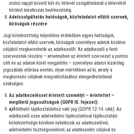
utolsó napját követő két év, hírlevél szolgáltatásnál a hírlevélről
történő leiratkozás beérkezéséig.
Adatszolgáltatás hatóságok, közfeladatot ellátó szervek,
bíróságok részére
Jogi kötelezettség teljesítése érdekében egyes hatóságok,
közfeladatot ellátó szervek, bíróságok személyes adatok közlése
céljából megkereshetik az adatkezelőt. Az adatkezelő a fenti
szervezetek részére – amennyiben az érintett szervezet a pontos
célt és az adatok körét megjelölte – személyes adatot kizárólag
jogszabály előírása esetén, olyan mértékben ad ki, amely a
megkeresés céljának megvalósításához elengedhetetlenül
szükséges.
Az adatkezeléssel érintett személyt – érintettet –
megillető jogosultságok (GDPR III. fejezet):
a)
Átlátható tájékoztatáshoz való jog (GDPR 12-14. cikk): Az
adatkezelő ezen adatvédelmi tájékoztatóval tájékoztatási
kötelezettsége körében nyilatkozik az adatkezelővel,
adatvédelmi tisztségviselővel, az adatkezelés céljával és