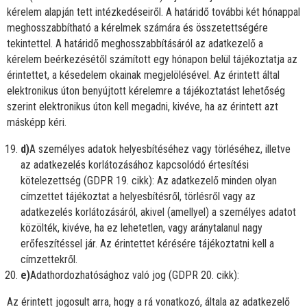
kérelem alapján tett intézkedéseiről. A határidő további két hónappal
meghosszabbítható a kérelmek számára és összetettségére
tekintettel. A határidő meghosszabbításáról az adatkezelő a
kérelem beérkezésétől számított egy hónapon belül tájékoztatja az
érintettet, a késedelem okainak megjelölésével. Az érintett által
elektronikus úton benyújtott kérelemre a tájékoztatást lehetőség
szerint elektronikus úton kell megadni, kivéve, ha az érintett azt
másképp kéri.
d)
A személyes adatok helyesbítéséhez vagy törléséhez, illetve
az adatkezelés korlátozásához kapcsolódó értesítési
kötelezettség (GDPR 19. cikk): Az adatkezelő minden olyan
címzettet tájékoztat a helyesbítésről, törlésről vagy az
adatkezelés korlátozásáról, akivel (amellyel) a személyes adatot
közölték, kivéve, ha ez lehetetlen, vagy aránytalanul nagy
erőfeszítéssel jár. Az érintettet kérésére tájékoztatni kell a
címzettekről.
e)
Adathordozhatósághoz való jog (GDPR 20. cikk):
Az érintett jogosult arra, hogy a rá vonatkozó, általa az adatkezelő