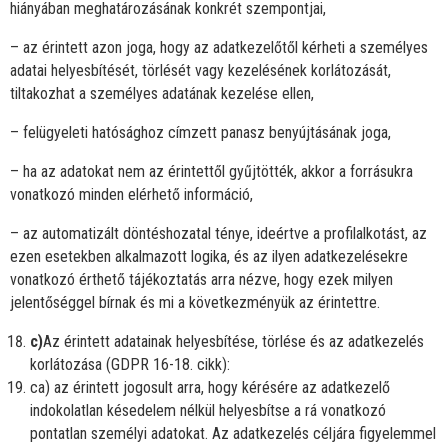
hiányában meghatározásának konkrét szempontjai,
– az érintett azon joga, hogy az adatkezelőtől kérheti a személyes
adatai helyesbítését, törlését vagy kezelésének korlátozását,
tiltakozhat a személyes adatának kezelése ellen,
– felügyeleti hatósághoz címzett panasz benyújtásának joga,
– ha az adatokat nem az érintettől gyűjtötték, akkor a forrásukra
vonatkozó minden elérhető információ,
– az automatizált döntéshozatal ténye, ideértve a profilalkotást, az
ezen esetekben alkalmazott logika, és az ilyen adatkezelésekre
vonatkozó érthető tájékoztatás arra nézve, hogy ezek milyen
jelentőséggel bírnak és mi a következményük az érintettre.
c)
Az érintett adatainak helyesbítése, törlése és az adatkezelés
korlátozása (GDPR 16-18. cikk):
ca) az érintett jogosult arra, hogy kérésére az adatkezelő
indokolatlan késedelem nélkül helyesbítse a rá vonatkozó
pontatlan személyi adatokat. Az adatkezelés céljára figyelemmel