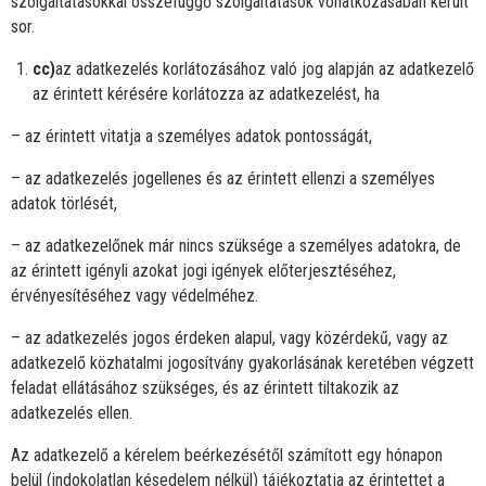
szolgáltatásokkal összefüggő szolgáltatások vonatkozásában került
sor.
cc)
az adatkezelés korlátozásához való jog alapján az adatkezelő
az érintett kérésére korlátozza az adatkezelést, ha
– az érintett vitatja a személyes adatok pontosságát,
– az adatkezelés jogellenes és az érintett ellenzi a személyes
adatok törlését,
– az adatkezelőnek már nincs szüksége a személyes adatokra, de
az érintett igényli azokat jogi igények előterjesztéséhez,
érvényesítéséhez vagy védelméhez.
– az adatkezelés jogos érdeken alapul, vagy közérdekű, vagy az
adatkezelő közhatalmi jogosítvány gyakorlásának keretében végzett
feladat ellátásához szükséges, és az érintett tiltakozik az
adatkezelés ellen.
Az adatkezelő a kérelem beérkezésétől számított egy hónapon
belül (indokolatlan késedelem nélkül) tájékoztatja az érintettet a