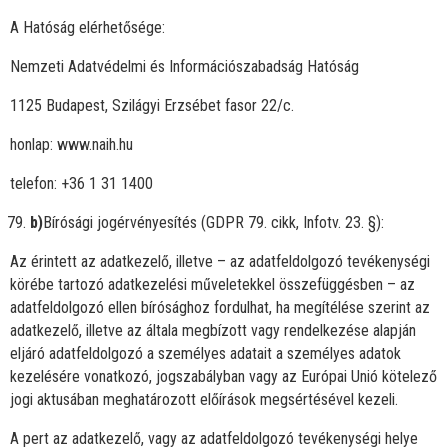
A Hatóság elérhetősége:
Nemzeti Adatvédelmi és Információszabadság Hatóság
1125 Budapest, Szilágyi Erzsébet fasor 22/c.
honlap: www.naih.hu
telefon: +36 1 31 1400
b)
Bírósági jogérvényesítés (GDPR 79. cikk, Infotv. 23. §):
Az érintett az adatkezelő, illetve – az adatfeldolgozó tevékenységi
körébe tartozó adatkezelési műveletekkel összefüggésben – az
adatfeldolgozó ellen bírósághoz fordulhat, ha megítélése szerint az
adatkezelő, illetve az általa megbízott vagy rendelkezése alapján
eljáró adatfeldolgozó a személyes adatait a személyes adatok
kezelésére vonatkozó, jogszabályban vagy az Európai Unió kötelező
jogi aktusában meghatározott előírások megsértésével kezeli.
A pert az adatkezelő, vagy az adatfeldolgozó tevékenységi helye