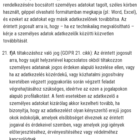
rendelkezésére bocsátott személyes adatokat tagolt, széles körben
használt, géppel olvasható formátumban megkapja (pl.: Word, Excel),
és ezeket az adatokat egy másik adatkezelőnek továbbítsa. Az
érintett jogosult arra is, hogy – ha ez technikailag megvalósítható –
kérje a személyes adatok adatkezelők közötti közvetlen
továbbítását.
f)
A tiltakozáshoz való jog (GDPR 21. cikk): Az érintett jogosult
arra, hogy saját helyzetével kapcsolatos okból tiltakozzon
személyes adatainak jogos érdeken alapuló kezelése ellen, vagy
ha az adatkezelés közérdekű, vagy közhatalmi jogosítvány
keretében végzett joggyakorlás során végzett feladat
végrehajtásához szükséges, ideértve az ezen a jogalapokon
alapuló profilalkotást. A fenti esetekben az adatkezelő a
személyes adatokat kizárólag akkor kezelheti tovább, ha
bizonyítja, hogy az adatkezelést olyan kényszerítő erejű jogos
okok indokolják, amelyek elsőbbséget élveznek az érintett
jogaival és érdekeivel szemben, vagy amelyek jogi igények
előterjesztéséhez, érvényesítéséhez vagy védelméhez
kapcsolódnak.